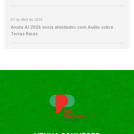
07 de Abril de 2026
Anota Aí 2026 inicia atividades com Aulão sobre
Terras Raras