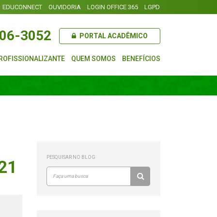
EDUCONNECT
OUVIDORIA
LOGIN OFFICE 365
LGPD
106-3052
PORTAL ACADÊMICO
ROFISSIONALIZANTE
QUEM SOMOS
BENEFÍCIOS
PESQUISAR NO BLOG
021