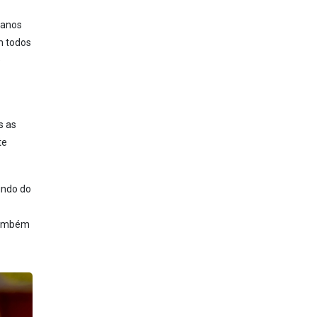
 anos
m todos
e
s as
te
undo do
 também