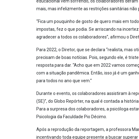
educacional vem sofrendo, os colaboradores deram o
mais, mas infelizmente as restrições sanitárias não
“Fica um pouquinho de gosto de quero mais em todos 
impostas, fez o que podia. Se arriscando na incerte
agradecer a todos os colaboradores”, afirmou o Diret
Para 2022, o Diretor, que se declara “realista, mas 
precisam de boas notícias. Pois, segundo ele, é trist
resposta para dar. “Acho que em 2022 vamos começa
com a situação pandêmica. Então, isso já é um ganh
para todos no ano que vem.”
Durante o evento, os colaboradores assistiram à re
(SE)”, do Globo Repórter, na qual é contada a histó
Para a surpresa dos colaboradores, a psicóloga estav
Psicologia da Faculdade Pio Décimo.
Após a reprodução da reportagem, a professora Mart
incentivando toda equipe presente a buscar superar