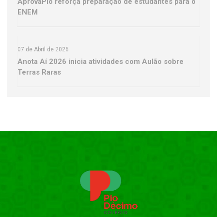
AprovaPio reforça preparação de estudantes para o
ENEM
07 de Abril de 2026
Anota Aí 2026 inicia atividades com Aulão sobre
Terras Raras