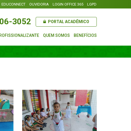
EDUCONNECT
OUVIDORIA
LOGIN OFFICE 365
LGPD
106-3052
PORTAL ACADÊMICO
ROFISSIONALIZANTE
QUEM SOMOS
BENEFÍCIOS